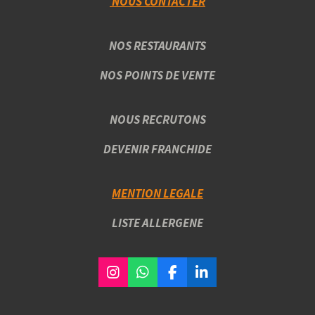
NOUS CONTACTER
NOS RESTAURANTS
NOS POINTS DE VENTE
NOUS RECRUTONS
DEVENIR FRANCHIDE
MENTION LEGALE
LISTE ALLERGENE
I
W
F
L
n
h
a
i
s
a
c
n