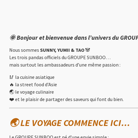
🌞 Bonjour et bienvenue dans l’univers du
GROUP
Nous sommes
SUNNY, YUMII & TAO
🐼
Les trois pandas officiels du GROUPE SUNBOO…
mais surtout les ambassadeurs d’une même passion :
🥢 la cuisine asiatique
🔥 la street food d’Asie
🌏 le voyage culinaire
❤️ et le plaisir de partager des saveurs qui font du bien.
🌏 LE VOYAGE COMMENCE ICI…
Le GROUPE SUNBOO est né d’une envie simple :