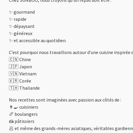
Chez SUNBOO, nous croyons qu’un repas doit être :
✨ gourmand
✨ rapide
✨ dépaysant
✨ généreux
✨ et accessible au quotidien.
C’est pourquoi nous travaillons autour d’une cuisine inspirée d
🇨🇳 Chine
🇯🇵 Japon
🇻🇳 Vietnam
🇰🇷 Corée
🇹🇭 Thaïlande
Nos recettes sont imaginées avec passion aux côtés de :
👨‍🍳 cuisiniers
🥖 boulangers
🍰 pâtissiers
🥟 et même des grands-mères asiatiques, véritables gardienne