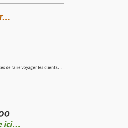
NT…
es de faire voyager les clients…
OO
 ici…