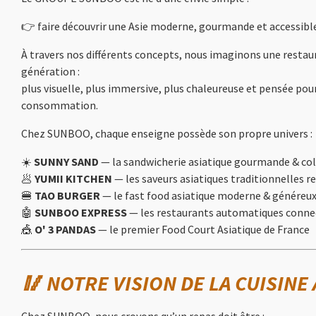
👉 faire découvrir une Asie moderne, gourmande et accessible
À travers nos différents concepts, nous imaginons une restau
génération :
plus visuelle, plus immersive, plus chaleureuse et pensée po
consommation.
Chez SUNBOO, chaque enseigne possède son propre univers :
☀️
SUNNY SAND
— la sandwicherie asiatique gourmande & co
🥟
YUMII KITCHEN
— les saveurs asiatiques traditionnelles re
🍔
TAO BURGER
— le fast food asiatique moderne & généreu
🤖
SUNBOO EXPRESS
— les restaurants automatiques conne
🎪
O' 3 PANDAS
— le premier Food Court Asiatique de France
🥢 NOTRE VISION DE LA CUISINE