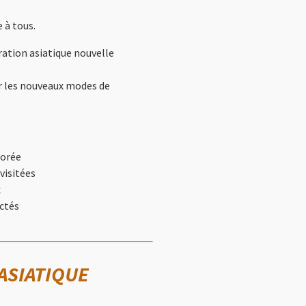
 à tous.
ration asiatique nouvelle
ur les nouveaux modes de
lorée
visitées
x
ctés
 ASIATIQUE